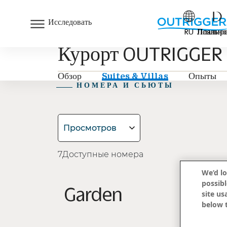
Исследовать
RU
Лояльно
Планиро
Курорт OUTRIGGER Ph
Обзор
Suites & Villas
Опыты
НОМЕРА И СЬЮТЫ
Просмотров
7
Доступные номера
We’d lo
possibl
Garden
site us
below t