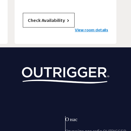
Check Availability
View room details
О нас