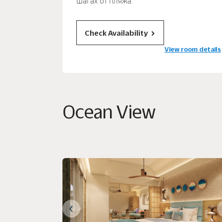
шагах от пляжа.
Check Availability
View room details
Ocean View