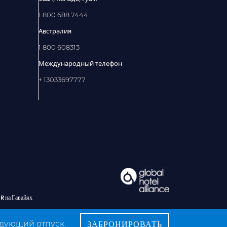
1 800 688 7444
Австралия
1 800 608313
Международный телефон
+ 13033697777
 на Гавайях
едующий отпуск.
ЗАБРОНИРОВАТЬ