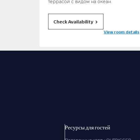
террасой с видом на океан.
Check Availability
View room details
Ресурсы для гостей