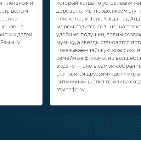
ми плетеными
который когда-то устраивали жи
ость целым
деревень. Мы продолжаем эту 
ссейна
пляже Лаем Тонг. Когда над Ан
оженое на
морем садится солнце, на песк
йских детей
удобные подушки, волны созда
Рамы IV.
музыку, а звезды становятся по
показываем тайскую классику 
семейные фильмы, но волшебств
экране — оно в самом собрани
становятся друзьями, дети играю
ритмичный шепот прилива соз
атмосферу.