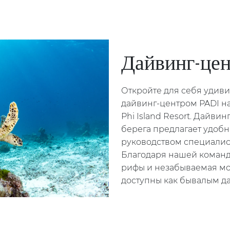
Дайвинг-цен
Откройте для себя удив
дайвинг-центром PADI н
Phi Island Resort. Дайвин
берега предлагает удоб
руководством специалист
Благодаря нашей команд
рифы и незабываемая мо
доступны как бывалым д