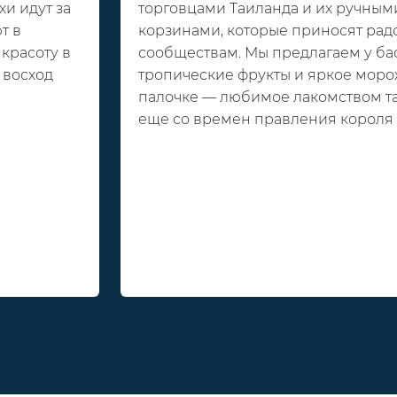
и идут за
торговцами Таиланда и их ручны
т в
корзинами, которые приносят рад
красоту в
сообществам. Мы предлагаем у ба
 восход
тропические фрукты и яркое мор
палочке — любимое лакомством та
еще со времен правления короля 