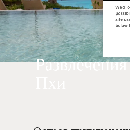
We’d lo
possibl
site us
below t
Развлечения 
Пхи