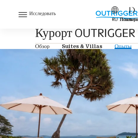
Исследовать
RU
Лояльно
Планиро
Курорт OUTRIGGER Ph
Обзор
Suites & Villas
Опыты