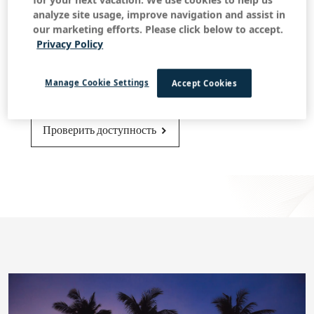
analyze site usage, improve navigation and assist in
our marketing efforts. Please click below to accept.
Экономия до 25% + завтрак, бонусы за
Privacy Policy
длительное пребывание и многое другое!
Бронируйте напрямую по лучшим ценам
Manage Cookie Settings
Accept Cookies
В отеле OUTRIGGER Surin Beach Resort
Проверить доступность