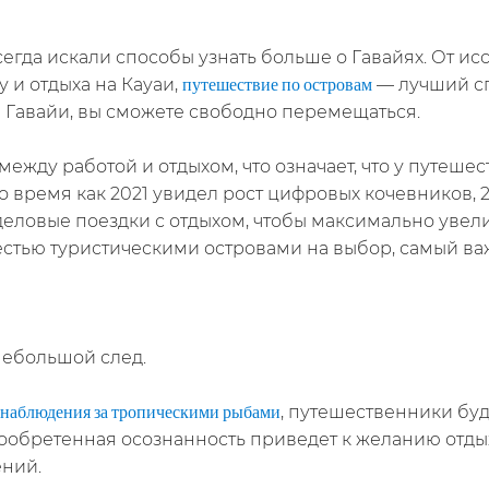
гда искали способы узнать больше о Гавайях. От и
 и отдыха на Кауаи,
— лучший сп
путешествие по островам
а Гавайи, вы сможете свободно перемещаться.
между работой и отдыхом, что означает, что у путеш
то время как 2021 увидел рост цифровых кочевников, 
деловые поездки с отдыхом, чтобы максимально увели
шестью туристическими островами на выбор, самый ва
небольшой след.
, путешественники буд
наблюдения за тропическими рыбами
ообретенная осознанность приведет к желанию отды
ений.