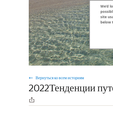
We’d lo
possibl
site us
below t
Вернуться ко всем историям
2022Тенденции пу