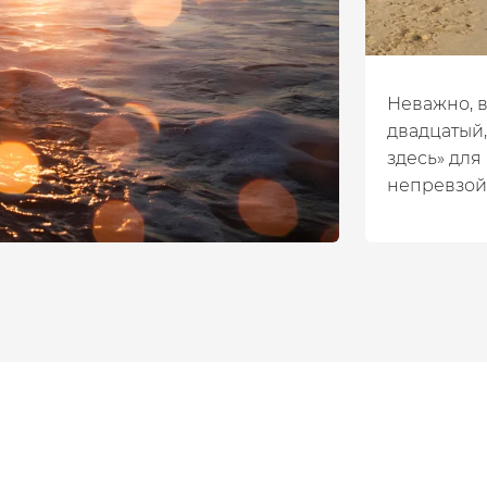
Неважно, в
двадцатый
здесь»
для 
непревзой