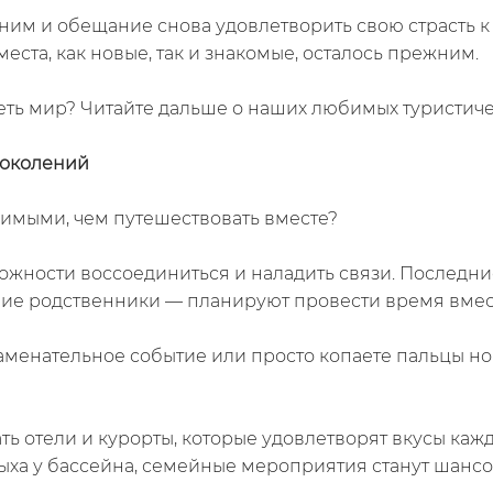
с ним и обещание снова удовлетворить свою страсть 
еста, как новые, так и знакомые, осталось прежним.
деть мир? Читайте дальше о наших любимых туристич
поколений
бимыми, чем путешествовать вместе?
жности воссоединиться и наладить связи. Последни
ьние родственники — планируют провести время вмес
наменательное событие или просто копаете пальцы но
ть отели и курорты, которые удовлетворят вкусы каж
дыха у бассейна, семейные мероприятия станут шансо