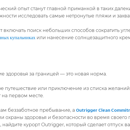
ский опыт станут главной приманкой в таких далеких
жности исследовать самые нетронутые пляжи и захв
т включать поиск небольших способов сократить угл
или нанесение солнцезащитного крем
чных купальниках
е здоровья за границей — это новая норма.
ое путешествие или приключение из списка желаний,
т на первом месте.
вам беззаботное пребывание, а
Outrigger Clean Commit
 охраны здоровья и безопасности во время своего п
, найдите курорт Outrigger, который сделает отпуск 