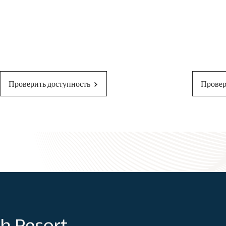
Проверить доступность
Провер
h Resort