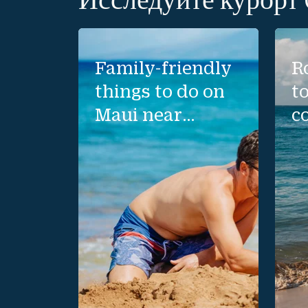
Family-friendly
R
things to do on
t
Maui near
c
Kaanapali Beach
h