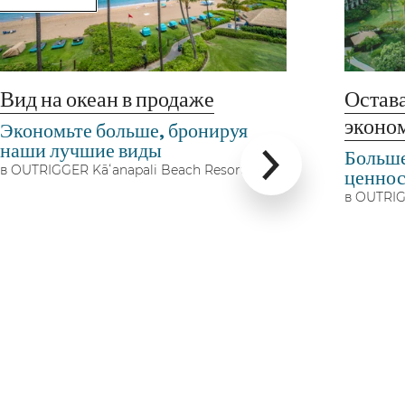
Вид на океан в продаже
Остав
эконо
Экономьте больше, бронируя
наши лучшие виды
Больше
в OUTRIGGER Kāʻanapali Beach Resort
ценнос
в OUTRIG