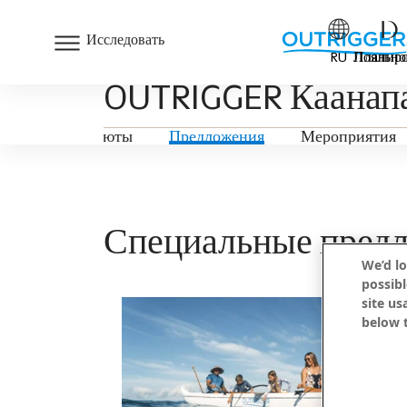
Исследовать
RU
Лояльно
Планиро
OUTRIGGER Каанапа
Номера и сьюты
Предложения
Мероприятия
Специальные пред
We’d lo
possibl
site us
below t