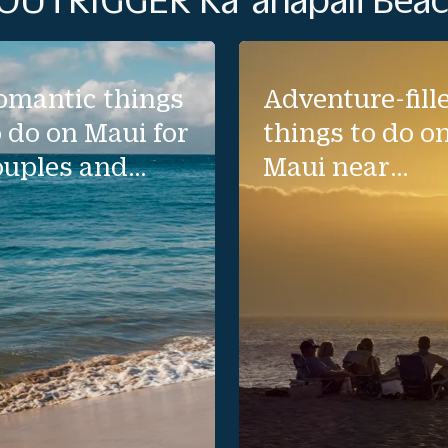
omantic things
Adventure-fill
o do on Maui for
things to do o
ouples and
Maui near
oneymooners
Kaanapali