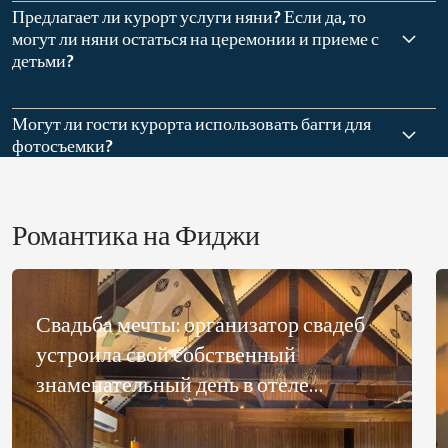
Предлагает ли курорт услуги няни? Если да, то
могут ли няни остаться на церемонии и приеме с
детьми?
Могут ли гости курорта использовать багги для
фотосъемки?
Романтика на Фиджи
Свадьба мечты: организатор свадеб
устроила свой собственный
знаменательный день в отеле
OUTRIGGER Fiji Beach Resort