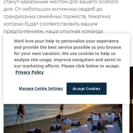
станут идеальным местом для вашего особого
дня. От небольших интимных свадеб до
грандиозных семейных торжеств, тематика
которых будет соответствовать вашим
предпочтениям, наша опытная команда
свадебных координаторов плетет свою магию,
We’d love your help to personalize your experience
чтобы создать самый счастливый день в вашей
and provide the best service possible as you browse
for your next vacation. We use cookies to help us
жизни.
analyze site usage, improve navigation and assist in
our marketing efforts. Please click below to accept.
Privacy Policy
Manage Cookie Settings
Accept Cookies