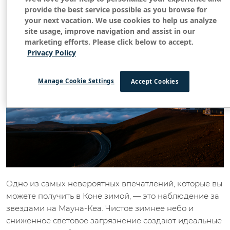
1. Созерцание звезд на Мауна-Кеа
provide the best service possible as you browse for
your next vacation. We use cookies to help us analyze
site usage, improve navigation and assist in our
marketing efforts. Please click below to accept.
Privacy Policy
Manage Cookie Settings
Accept Cookies
Одно из самых невероятных впечатлений, которые вы
можете получить в Коне зимой, — это наблюдение за
звездами на Мауна-Кеа. Чистое зимнее небо и
сниженное световое загрязнение создают идеальные