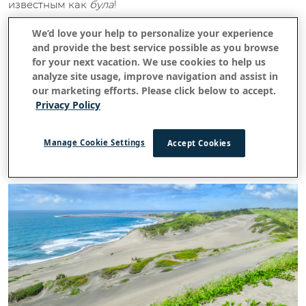
известным как
була
!
We’d love your help to personalize your experience
Расположенные в самом сердце южной части Тихого
and provide the best service possible as you browse
океана, Фиджи — это архипелаг из более чем 330
for your next vacation. We use cookies to help us
островов и 500 островков. Его главное направление
analyze site usage, improve navigation and assist in
— Вити-Леву — самый большой остров страны. Мы
our marketing efforts. Please click below to accept.
собрали лучшие приключения и культурные
Privacy Policy
мероприятия, которые можно попробовать на Вити-
Леву для максимального летнего веселья на Фиджи!
Manage Cookie Settings
Accept Cookies
Круиз по Коралловому побережью