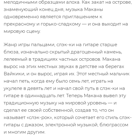
мелодичными образцами алоха. Как закат на острове,
знаменующий конец дня, музыка Маканы
одновременно является приглашением к
прекрасному и горько-сладкому — и она выходит на
мировую сцену.
Жанр игры пальцами, слэк-ки на гитаре старше
блюза, изначально скрытый драгоценный камень,
лелеемый в традициях частных островов. Макана
вырос на этих местных звуках в детстве на берегах
Вайкики, и он вырос, играя их. Этот местный мальчик
начал петь, когда ему было семь лет, играть на
укулеле в девять лет и начал свой путь в слэк-ки на
гитаре в одиннадцать лет. Теперь Макана вывел эту
традиционную музыку на мировой уровень — и
сделал ее своей собственной, создав то, что он
называет «слэк-рок», который сочетает его стиль слэк-
гитары с джазом, электронной музыкой, блюграссом
и многим другим.