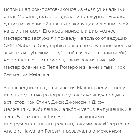
Вспоминая рок-поэтов-иконов из «60 s, уникальный
стиль Маканы делает его, как пишет журнал Esquire,
одним из «величайших ныне живущих исполнителей
на слэк-гитаре». Его креативность и виртуозное
мастерство заслужили похвалу не только от ведущих
СМИ (National Geographic назвал его звучание «новым
звуковым рубежом с глубокой связью с традицией»),
но и от коллег-гитаристов, таких как испанский
мастер фламенко Пепе Ромеро и знаменитый Кирк
Хэммет из Metallica.
За последние два десятилетия Макана делил сцену
или выступал на разогреве у таких международных
артистов, как Стинг, Джек Джонсон и Джон
Ледженд.20 Юбилейный альбом Venus, выпущенный в
честь 50-летнего юбилея, с потрясающими
инструментальными треками, такими как «Deep in an
Ancient Hawaiian Forest», прозвучал в отмеченном