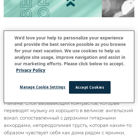
Вернуться ко всем историям
We’d love your help to personalize your experience
Гавайские мелодии Slack-Rock от
and provide the best service possible as you browse
for your next vacation. We use cookies to help us
Makana выходят на мировую сцену
analyze site usage, improve navigation and assist in
our marketing efforts. Please click below to accept.
Май 20 2020
Privacy Policy
Manage Cookie Settings
Accept Cookies
Глубина и тайна выглядывают из-за краев
беззаботных гавайских треков известного музыканта
Маканы. Слои вызывающих контрастов, которые
переводят музыку из хорошего в великое: ангельский
вокал, сопоставленный с дерзкими гитарными
аккордами, непреодолимая грусть, которая каким-то
образом чувствует себя как дома рядом с яркими,