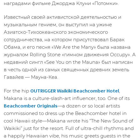
наградами фильме Джорджа Клуни «Потомки».
Известный своей активистской деятельностью и
музыкальным гением, он выступил на ужине
Азиатско-Тихоокеанского экономического
сотрудничества, на котором присутствовал Барак
Обама, и его песня «We Are the Many» была названа
журналом Rolling Stone «гимном движения Occupy». А
недавний сингл «See You on the Mauna» был написан
в честь одной из самых священных древних земель
Гавайев — Мауна-Кеа.
For the hip
,
OUTRIGGER Waikiki Beachcomber Hotel
Makana is a culture-slash-art influencer, too. One of its
—a dozen or so local artists
Beachcomber Originals
commissioned to dress up the Beachcomber hotel in
cool Hawaii style—Makana wrote his “The New Sound of
Waikiki” just for the resort. Full of ultra-chill rhythms and
a happily Hawaiian vibe, his music greets guests in the