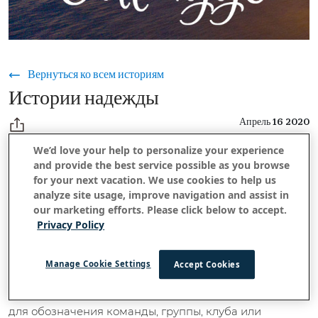
Вернуться ко всем историям
Истории надежды
Апрель 16 2020
We’d love your help to personalize your experience
and provide the best service possible as you browse
В то время, когда COVID-19 продолжает оказывать
for your next vacation. We use cookies to help us
analyze site usage, improve navigation and assist in
влияние на наш мир, мы публикуем это в искренней
our marketing efforts. Please click below to accept.
надежде, что вы и ваши близкие в безопасности и
Privacy Policy
здоровы.
В то время как социальное дистанцирование
Manage Cookie Settings
Accept Cookies
разделяет нас, наш Outrigger «hui» никогда не был
ближе. На гавайском языке слово «hui» используется
для обозначения команды, группы, клуба или