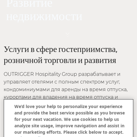
Развитие
недвижимости
Услуги в сфере гостеприимства,
розничной торговли и развития
OUTRIGGER Hospitality Group разрабатывает и
управляет отелями с полным спектром услуг,
кондоминиумами для аренды на время отпуска,
курортами для владения на время отпуска и
курортными торговыми комплексами. Компания
We’d love your help to personalize your experience
привносит перспективу владельца-оператора в
and provide the best service possible as you browse
for your next vacation. We use cookies to help us
приобретение, развитие и управление, уделяя
analyze site usage, improve navigation and assist in
пристальное внимание конечному результату.
our marketing efforts. Please click below to accept.