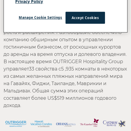
Privacy Policy
Управление курортом
OUTRIGGER Hospitality Group собрала
впечатляющий, разнообразный портфель
Manage Cookie Settings
Accept Cookies
объектов недвижимости за шесть десятилетий
роста и расширения. Разнообразие обеспечило
компанию обширным опытом в управлении
гостиничным бизнесом, от роскошных курортов
до аренды на время отпуска и долевого владения.
В настоящее время OUTRIGGER Hospitality Group
управляет33 свойства с5 ,935 комнаты в некоторых
из самых желанных пляжных направлений мира
на Гавайях, Фиджи, Таиланде, Маврикии и
Мальдивах. Общая сумма этих операций
составляет более US$519 миллионов годового
дохода.