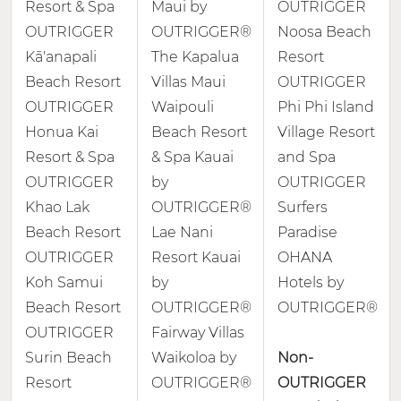
Resort & Spa
Maui by
OUTRIGGER
OUTRIGGER
OUTRIGGER®
Noosa Beach
Kā'anapali
The Kapalua
Resort
Beach Resort
Villas Maui
OUTRIGGER
OUTRIGGER
Waipouli
Phi Phi Island
Honua Kai
Beach Resort
Village Resort
Resort & Spa
& Spa Kauai
and Spa
OUTRIGGER
by
OUTRIGGER
Khao Lak
OUTRIGGER®
Surfers
Beach Resort
Lae Nani
Paradise
OUTRIGGER
Resort Kauai
OHANA
Koh Samui
by
Hotels by
Beach Resort
OUTRIGGER®
OUTRIGGER®
OUTRIGGER
Fairway Villas
Surin Beach
Waikoloa by
Non-
Resort
OUTRIGGER®
OUTRIGGER