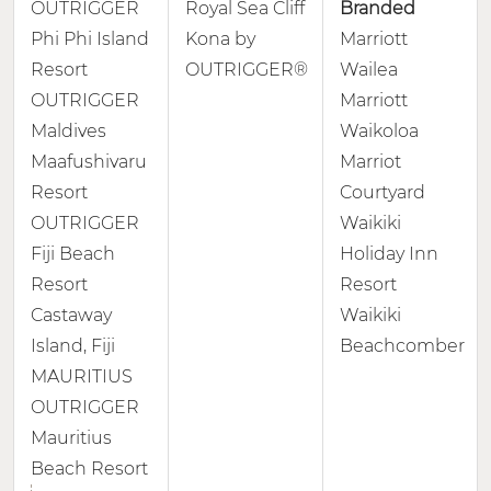
OUTRIGGER
Royal Sea Cliff
Branded
Phi Phi Island
Kona by
Marriott
Resort
OUTRIGGER®
Wailea
OUTRIGGER
Marriott
Maldives
Waikoloa
Maafushivaru
Marriot
Resort
Courtyard
OUTRIGGER
Waikiki
Fiji Beach
Holiday Inn
Resort
Resort
Castaway
Waikiki
Island, Fiji
Beachcomber
MAURITIUS
OUTRIGGER
Mauritius
Beach Resort