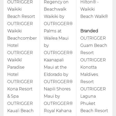
OUTRIGGER
Regency on
Hilton® -
Waikiki
Beachwalk
Waikiki
Beach Resort
Waikiki by
Beach Walk®
OUTRIGGER
OUTRIGGER®
Waikiki
Palms at
Branded
Beachcomber
Wailea Maui
OUTRIGGER
Hotel
by
Guam Beach
OUTRIGGER
OUTRIGGER®
Resort
Waikīkī
Kaanapali
OUTRIGGER
Paradise
Maui at the
Konotta
Hotel
Eldorado by
Maldives
OUTRIGGER
OUTRIGGER®
Resort
Kona Resort
Napili Shores
OUTRIGGER
& Spa
Maui by
Laguna
OUTRIGGER
OUTRIGGER®
Phuket
Kaua'i Beach
Royal Kahana
Beach Resort